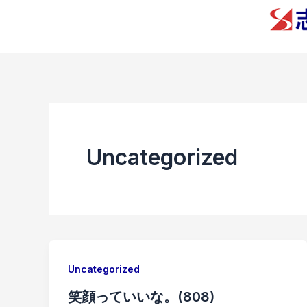
内
容
を
ス
キ
ッ
プ
Uncategorized
Uncategorized
笑顔っていいな。(808)